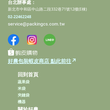
台北辦事處：
新北市中和區中山路二段332巷71號12樓(E棟)
02-22462248
service@packingcs.com.tw
↗
好農包裝蝦皮商店 點此前往
回到首頁
蔬果袋
米袋
夾鏈袋
機器
關於好農