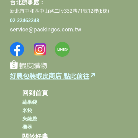
台北辦事處：
新北市中和區中山路二段332巷71號12樓(E棟)
02-22462248
service@packingcs.com.tw
↗
好農包裝蝦皮商店 點此前往
回到首頁
蔬果袋
米袋
夾鏈袋
機器
關於好農