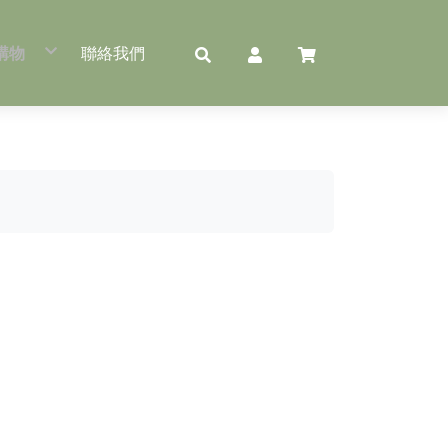
購物
聯絡我們
果包裝
米穀類包裝
產品包裝
蔬菜防霧OPP袋
玻璃罐
真空米磚袋
冰棒袋
印刷款蔬菜袋
冷泡茶罐
米磚模具
冰棒棍
手提蔬菜站立袋
花生罐
小工業真空機
大木匙
蔬果盒
小米機
牛皮提袋
封口機
MU市場袋
OPP單片玻璃紙
農產品真空袋
荷葉扇
烘焙袋
PP夾鏈袋
真空紋路袋
農產品包裝機器
PE夾鏈袋
真空平面袋
農產品夾鏈袋
真空夾鏈站立袋
單面牛皮夾鏈站立袋
單面鋁箔夾鏈站立袋
透明夾鏈站立袋