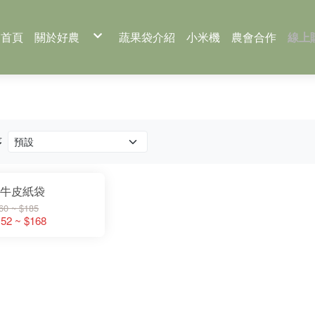
首頁
關於好農
蔬果袋介紹
小米機
農會合作
線上
好農包裝教室
蔬
好農推薦
稻
好農電子季刊下載
農
冰
蔬果包裝
稻米包裝
農產品包裝
序
牛皮紙袋
60 ~ $185
52 ~ $168