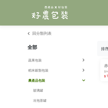
回分類列表
全部
排
蔬果包裝
赤
稻米穀類包裝
$1
1
$
農產品包裝
玻璃罐
冷泡茶罐