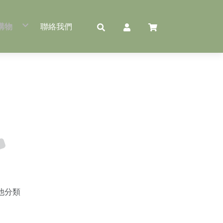
購物
聯絡我們
果包裝
米穀類包裝
產品包裝
蔬菜防霧OPP袋
玻璃罐
真空米磚袋
冰棒袋
印刷款蔬菜袋
冷泡茶罐
米磚模具
冰棒棍
手提蔬菜站立袋
花生罐
小工業真空機
大木匙
蔬果盒
小米機
牛皮提袋
封口機
MU市場袋
OPP單片玻璃紙
農產品真空袋
荷葉扇
烘焙袋
PP夾鏈袋
真空紋路袋
農產品包裝機器
PE夾鏈袋
真空平面袋
農產品夾鏈袋
真空夾鏈站立袋
單面牛皮夾鏈站立袋
單面鋁箔夾鏈站立袋
透明夾鏈站立袋
他分類