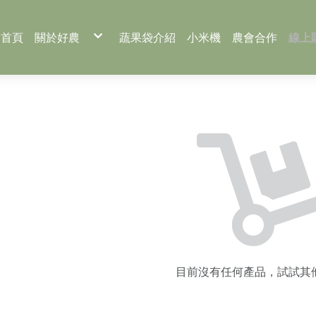
首頁
關於好農
蔬果袋介紹
小米機
農會合作
線上
好農包裝教室
蔬
好農推薦
稻
好農電子季刊下載
農
冰
蔬果包裝
稻米包裝
農產品包裝
目前沒有任何產品，試試其