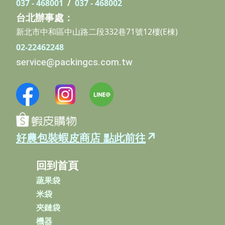
037 - 468001
/
037 - 468002
台北辦事處：
新北市中和區中山路二段332巷71號12樓(E棟)
02-22462248
service@packingcs.com.tw
↗
好農包裝蝦皮商店 點此前往
回到首頁
蔬果袋
米袋
夾鏈袋
機器